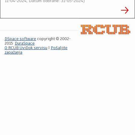
11-04-2024, Datum odbrane: 31-05-2024
)
DSpace software
copyright © 2002-
2015
DuraSpace
O RCUB UviDok servisu
|
Pošaljite
zapažanja