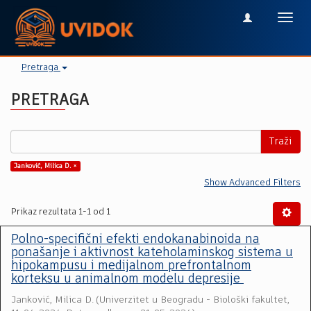
Toggl
navig
Pretraga
PRETRAGA
Traži
Janković, Milica D. ×
Show Advanced Filters
Prikaz rezultata 1-1 od 1
Polno-specifični efekti endokanabinoida na
ponašanje i aktivnost kateholaminskog sistema u
hipokampusu i medijalnom prefrontalnom
korteksu u animalnom modelu depresije
Janković, Milica D.
(
Univerzitet u Beogradu - Biološki fakultet
,