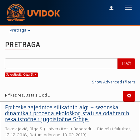
Toggl
navig
Pretraga
PRETRAGA
Traži
Jakovljević, Olga S. ×
Show Advanced Filters
Prikaz rezultata 1-1 od 1
Epilitske zajednice silikatnih algi – sezonska
dinamika i procena ekološkog statusa odabranih
reka istoĉne i jugoistoĉne Srbije
Jakovljević, Olga S.
(
Univerzitet u Beogradu - Biološki fakultet
,
17-12-2018, Datum odbrane: 13-02-2019
)