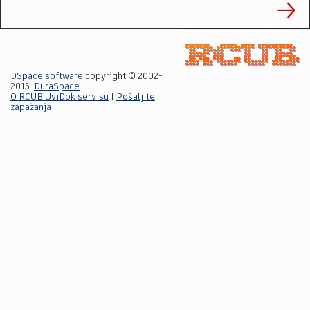
DSpace software
copyright © 2002-
2015
DuraSpace
O RCUB UviDok servisu
|
Pošaljite
zapažanja