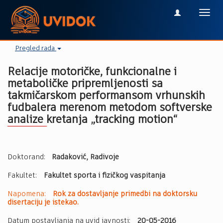
Toggl
navig
Pregled rada
Relacije motoričke, funkcionalne i
metaboličke pripremljenosti sa
takmičarskom performansom vrhunskih
fudbalera merenom metodom softverske
analize kretanja „tracking motion“
Doktorand:
Radaković, Radivoje
Fakultet:
Fakultet sporta i fizičkog vaspitanja
Napomena:
Rok za dostavljanje primedbi na doktorsku
disertaciju je istekao.
Datum postavljanja na uvid javnosti:
20-05-2016