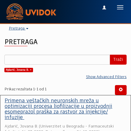
Toggl
navig
Pretraga
PRETRAGA
Traži
Ajdarić, Jovana B. ×
Show Advanced Filters
Prikaz rezultata 1-1 od 1
Primena veštačkih neuronskih mreža u
optimizaciji procesa liofilizacije u proizvodnji
esomeprazol praška za rastvor za injekcije/
infuzije
Ajdarić, Jovana B.
(
Univerzitet u Beogradu - Farmaceutski