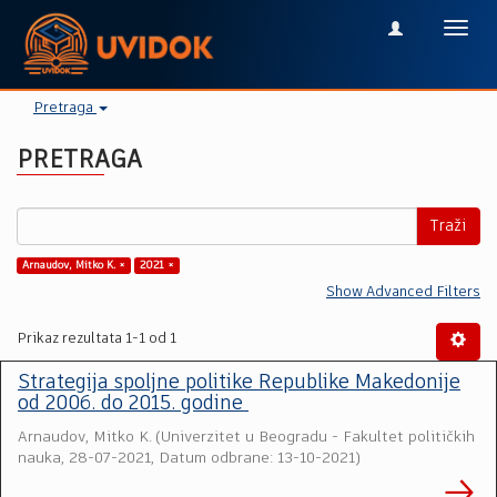
Toggl
navig
Pretraga
PRETRAGA
Traži
Arnaudov, Mitko K. ×
2021 ×
Show Advanced Filters
Prikaz rezultata 1-1 od 1
Strategija spoljne politike Republike Makedonije
od 2006. do 2015. godine
Arnaudov, Mitko K.
(
Univerzitet u Beogradu - Fakultet političkih
nauka
,
28-07-2021, Datum odbrane: 13-10-2021
)