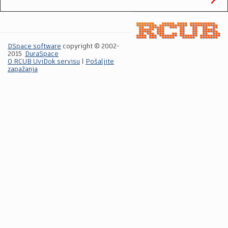
DSpace software
copyright © 2002-
2015
DuraSpace
O RCUB UviDok servisu
|
Pošaljite
zapažanja