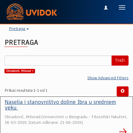
Toggl
navig
Pretraga
PRETRAGA
Traži
Obradović, Milorad ×
Show Advanced Filters
Prikaz rezultata 1-1 od 1
Naselja i stanovništvo doline Ibra u srednjem
veku
Obradović, Milorad
(
Univerzitet u Beogradu - Filozofski fakultet
,
18-03-2019, Datum odbrane: 21-06-2019
)