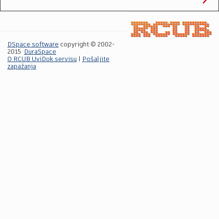
DSpace software
copyright © 2002-
2015
DuraSpace
O RCUB UviDok servisu
|
Pošaljite
zapažanja