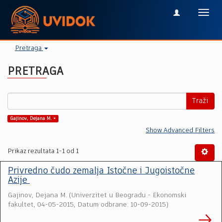
Toggl
navig
Pretraga
PRETRAGA
Traži
Gajinov, Dejana M. ×
Show Advanced Filters
Prikaz rezultata 1-1 od 1
Privredno čudo zemalja Istočne i Jugoistočne
Azije
Gajinov, Dejana M.
(
Univerzitet u Beogradu - Ekonomski
fakultet
,
04-05-2015, Datum odbrane: 10-09-2015
)