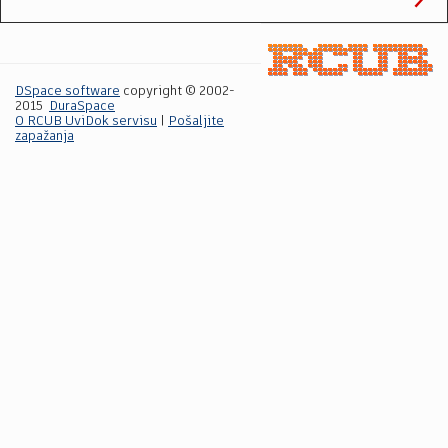
DSpace software
copyright © 2002-
2015
DuraSpace
O RCUB UviDok servisu
|
Pošaljite
zapažanja