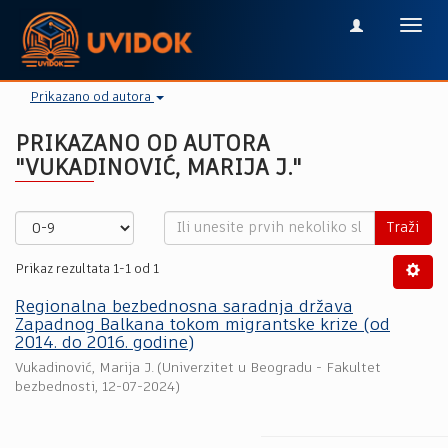
Toggl
navig
Prikazano od autora
PRIKAZANO OD AUTORA
"VUKADINOVIĆ, MARIJA J."
Traži
Prikaz rezultata 1-1 od 1
Regionalna bezbednosna saradnja država
Zapadnog Balkana tokom migrantske krize (od
2014. do 2016. godine)
Vukadinović, Marija J.
(
Univerzitet u Beogradu - Fakultet
bezbednosti
,
12-07-2024
)