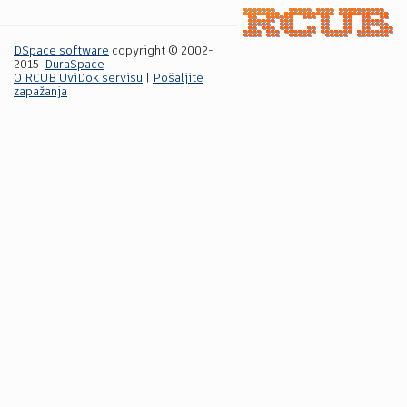
DSpace software
copyright © 2002-
2015
DuraSpace
O RCUB UviDok servisu
|
Pošaljite
zapažanja