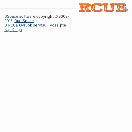
DSpace software
copyright © 2002-
2015
DuraSpace
O RCUB UviDok servisu
|
Pošaljite
zapažanja