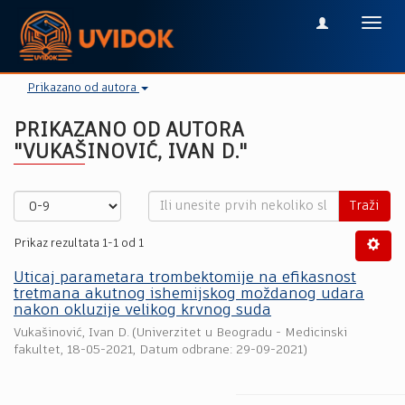
Toggl
navig
Prikazano od autora
PRIKAZANO OD AUTORA
"VUKAŠINOVIĆ, IVAN D."
Traži
Prikaz rezultata 1-1 od 1
Uticaj parametara trombektomije na efikasnost
tretmana akutnog ishemijskog moždanog udara
nakon okluzije velikog krvnog suda
Vukašinović, Ivan D.
(
Univerzitet u Beogradu - Medicinski
fakultet
,
18-05-2021
, Datum odbrane: 29-09-2021)