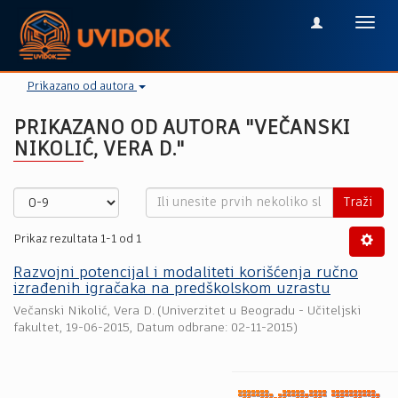
Toggl
navig
Prikazano od autora
PRIKAZANO OD AUTORA "VEČANSKI
NIKOLIĆ, VERA D."
Traži
Prikaz rezultata 1-1 od 1
Razvojni potencijal i modaliteti korišćenja ručno
izrađenih igračaka na predškolskom uzrastu
Večanski Nikolić, Vera D.
(
Univerzitet u Beogradu - Učiteljski
fakultet
,
19-06-2015
, Datum odbrane: 02-11-2015)