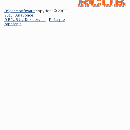
DSpace software
copyright © 2002-
2015
DuraSpace
O RCUB UviDok servisu
|
Pošaljite
zapažanja