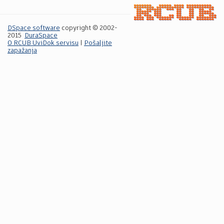
DSpace software
copyright © 2002-
2015
DuraSpace
O RCUB UviDok servisu
|
Pošaljite
zapažanja