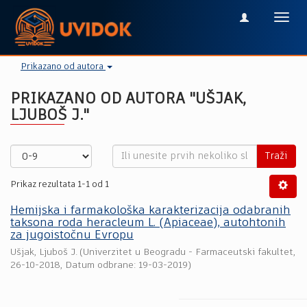
Toggl
navig
Prikazano od autora
PRIKAZANO OD AUTORA "UŠJAK,
LJUBOŠ J."
Traži
Prikaz rezultata 1-1 od 1
Hemijska i farmakološka karakterizacija odabranih
taksona roda heracleum L. (Apiaceae), autohtonih
za jugoistočnu Evropu
Ušjak, Ljuboš J.
(
Univerzitet u Beogradu - Farmaceutski fakultet
,
26-10-2018
, Datum odbrane: 19-03-2019)