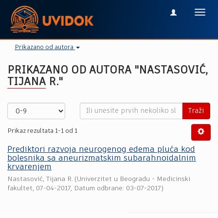
Toggl
navig
Prikazano od autora
PRIKAZANO OD AUTORA "NASTASOVIĆ,
TIJANA R."
Traži
Prikaz rezultata 1-1 od 1
Prediktori razvoja neurogenog edema pluća kod
bolesnika sa aneurizmatskim subarahnoidalnim
krvarenjem
Nastasović, Tijana R.
(
Univerzitet u Beogradu - Medicinski
fakultet
,
07-04-2017
, Datum odbrane: 03-07-2017)