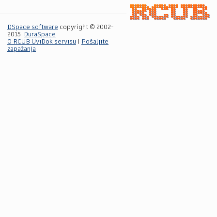
DSpace software
copyright © 2002-
2015
DuraSpace
O RCUB UviDok servisu
|
Pošaljite
zapažanja