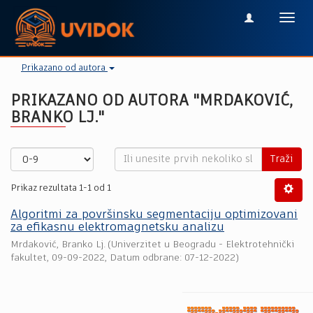
Toggl
navig
Prikazano od autora
PRIKAZANO OD AUTORA "MRDAKOVIĆ,
BRANKO LJ."
Traži
Prikaz rezultata 1-1 od 1
Algoritmi za površinsku segmentaciju optimizovani
za efikasnu elektromagnetsku analizu
Mrdaković, Branko Lj.
(
Univerzitet u Beogradu - Elektrotehnički
fakultet
,
09-09-2022
, Datum odbrane: 07-12-2022)