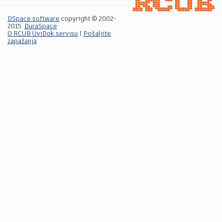
DSpace software
copyright © 2002-
2015
DuraSpace
O RCUB UviDok servisu
|
Pošaljite
zapažanja