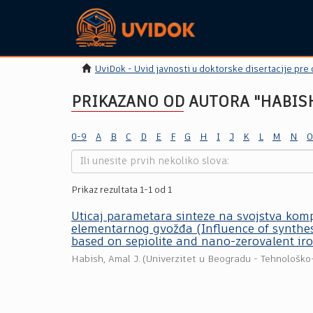
UviDok - Uvid javnosti u doktorske disertacije pre
PRIKAZANO OD AUTORA "HABISH,
0-9
A
B
C
D
E
F
G
H
I
J
K
L
M
N
O
Prikaz rezultata 1-1 od 1
Uticaj parametara sinteze na svojstva komp
elementarnog gvožđa (Influence of synthes
based on sepiolite and nano-zerovalent iro
Habish, Amal J.
(
Univerzitet u Beogradu - Tehnološko