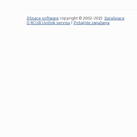
DSpace software
copyright © 2002-2015
DuraSpace
O RCUB UviDok servisu
|
Pošaljite zapažanja