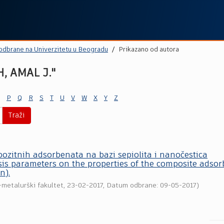
 odbrane na Univerzitetu u Beogradu
Prikazano od autora
 AMAL J."
P
Q
R
S
T
U
V
W
X
Y
Z
Traži
ozitnih adsorbenata na bazi sepiolita i nanočestica
is parameters on the properties of the composite adsor
n).
-metalurški fakultet
,
23-02-2017
, Datum odbrane: 09-05-2017)