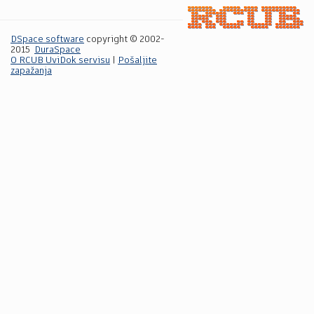
DSpace software
copyright © 2002-
2015
DuraSpace
O RCUB UviDok servisu
|
Pošaljite
zapažanja