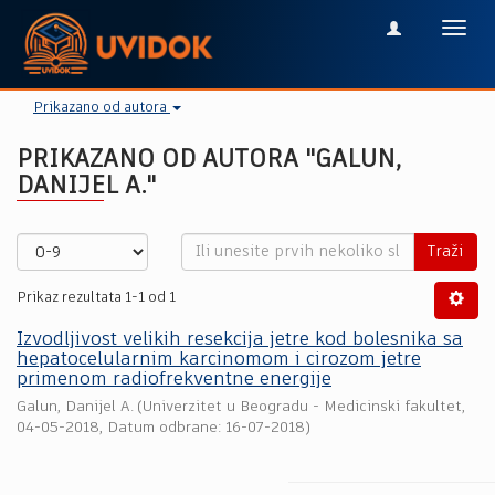
Toggl
navig
Prikazano od autora
PRIKAZANO OD AUTORA "GALUN,
DANIJEL A."
Traži
Prikaz rezultata 1-1 od 1
Izvodljivost velikih resekcija jetre kod bolesnika sa
hepatocelularnim karcinomom i cirozom jetre
primenom radiofrekventne energije
Galun, Danijel A.
(
Univerzitet u Beogradu - Medicinski fakultet
,
04-05-2018
, Datum odbrane: 16-07-2018)