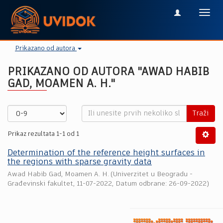
Toggl
navig
Prikazano od autora
PRIKAZANO OD AUTORA "AWAD HABIB
GAD, MOAMEN A. H."
Traži
Prikaz rezultata 1-1 od 1
Determination of the reference height surfaces in
the regions with sparse gravity data
Awad Habib Gad, Moamen A. H.
(
Univerzitet u Beogradu -
Građevinski fakultet
,
11-07-2022
, Datum odbrane: 26-09-2022)