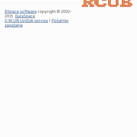
DSpace software
copyright © 2002-
2015
DuraSpace
O RCUB UviDok servisu
|
Pošaljite
zapažanja