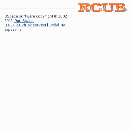
DSpace software
copyright © 2002-
2015
DuraSpace
O RCUB UviDok servisu
|
Pošaljite
zapažanja