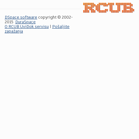
DSpace software
copyright © 2002-
2015
DuraSpace
O RCUB UviDok servisu
|
Pošaljite
zapažanja