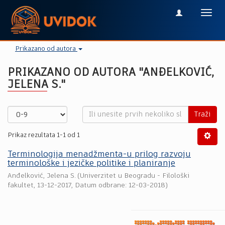
Toggl
navig
Prikazano od autora
PRIKAZANO OD AUTORA "ANĐELKOVIĆ,
JELENA S."
Traži
Prikaz rezultata 1-1 od 1
Terminologija menadžmenta-u prilog razvoju
terminološke i jezičke politike i planiranje
Anđelković, Jelena S.
(
Univerzitet u Beogradu - Filološki
fakultet
,
13-12-2017
, Datum odbrane: 12-03-2018)