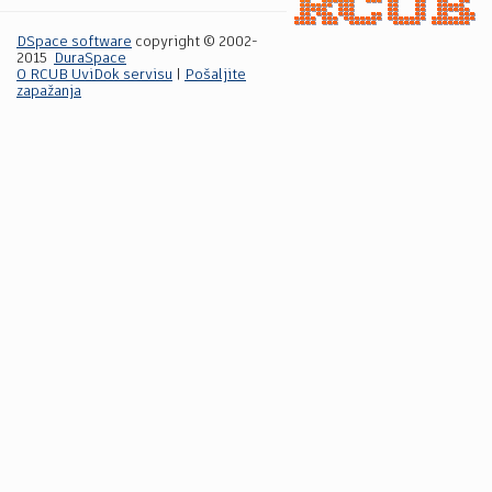
DSpace software
copyright © 2002-
2015
DuraSpace
O RCUB UviDok servisu
|
Pošaljite
zapažanja