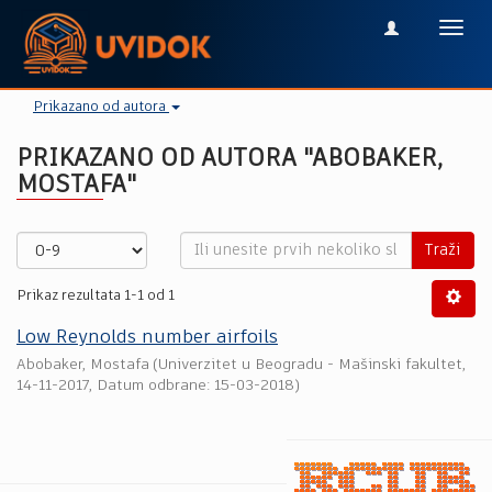
Toggl
navig
Prikazano od autora
PRIKAZANO OD AUTORA "ABOBAKER,
MOSTAFA"
Traži
Prikaz rezultata 1-1 od 1
Low Reynolds number airfoils
Abobaker, Mostafa
(
Univerzitet u Beogradu - Mašinski fakultet
,
14-11-2017
, Datum odbrane: 15-03-2018)