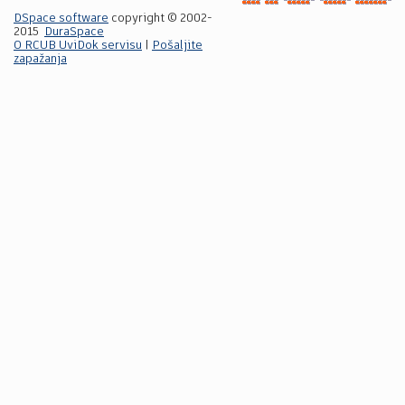
DSpace software
copyright © 2002-
2015
DuraSpace
O RCUB UviDok servisu
|
Pošaljite
zapažanja