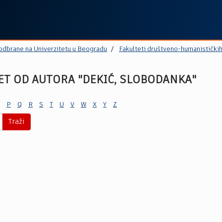
 odbrane na Univerzitetu u Beogradu
Fakulteti društveno-humanistički
ET OD AUTORA "DEKIĆ, SLOBODАNKA"
P
Q
R
S
T
U
V
W
X
Y
Z
Traži