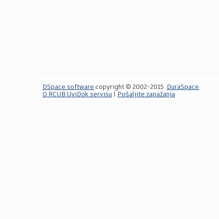
DSpace software
copyright © 2002-2015
DuraSpace
O RCUB UviDok servisu
|
Pošaljite zapažanja