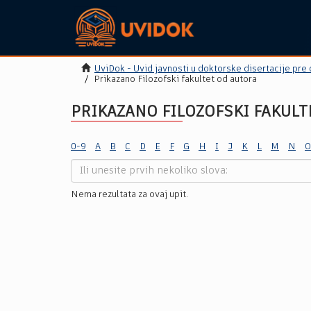
UviDok - Uvid javnosti u doktorske disertacije pre
Prikazano Filozofski fakultet od autora
PRIKAZANO FILOZOFSKI FAKULT
0-9
A
B
C
D
E
F
G
H
I
J
K
L
M
N
O
Nema rezultata za ovaj upit.