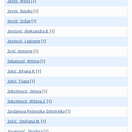
Jevtić, Miloš
[1]
Jevtić, Rastko
[1]
Jevtić, Srđan
[1]
Jevtović, Aleksandra B.
[1]
Jevtović, Ljubomir
[1]
Jojić, Antonije
[1]
Jokanović, Milena
[1]
Jokić, Biljana R.
[1]
Jokić, Tijana
[1]
Joksimović, Jelena
[1]
Joksimović, Milena Z.
[1]
Jordanova Peševska, Dimitrinka
[1]
Jošić , Smiljana M.
[1]
Jovanović , Teodora
[1]