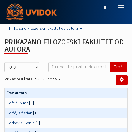
Toggl
navig
Prikazano Filozofski fakultet od autora
PRIKAZANO FILOZOFSKI FAKULTET OD
AUTORA
Traži
Prikaz rezultata 152-171 od 596
Ime autora
Jeftić, Alma
[1]
Jerić, Kristian
[1]
Jerković, Sonja
[1]