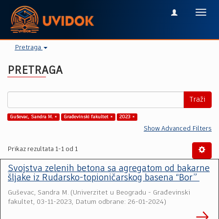
Toggl
navig
Pretraga
PRETRAGA
Traži
Guševac, Sandra M. ×
Građevinski fakultet ×
2023 ×
Show Advanced Filters
Prikaz rezultata 1-1 od 1
Svojstva zelenih betona sa agregatom od bakarne
šljake iz Rudarsko-topioničarskog basena “Bor”
Guševac, Sandra M.
(
Univerzitet u Beogradu - Građevinski
fakultet
,
03-11-2023, Datum odbrane: 26-01-2024
)