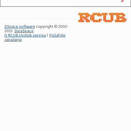
DSpace software
copyright © 2002-
2015
DuraSpace
O RCUB UviDok servisu
|
Pošaljite
zapažanja