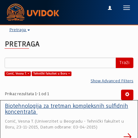
Toggl
navig
Pretraga
PRETRAGA
Traži
Conić, Vesna T. ×
Tehnički fakultet u Boru ×
Show Advanced Filters
Prikaz rezultata 1-1 od 1
Biotehnologija za tretman kompleksnih sulfidnih
koncentrata
Conić, Vesna T.
(
Univerzitet u Beogradu - Tehnički fakultet u
Boru
,
23-11-2015, Datum odbrane: 03-04-2015
)