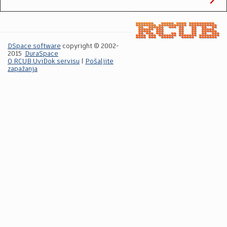
DSpace software
copyright © 2002-
2015
DuraSpace
O RCUB UviDok servisu
|
Pošaljite
zapažanja