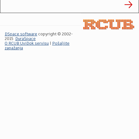
DSpace software
copyright © 2002-
2015
DuraSpace
O RCUB UviDok servisu
|
Pošaljite
zapažanja