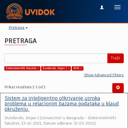
Toggl
navig
Pretraga
PRETRAGA
Traži
Elektrotehnički fakultet ×
Dunđerski, Dejan I ×
2021 ×
Show Advanced Filters
Prikaz rezultata 1-1 od 1
Sistem za inteligentno otkrivanje uzroka
problema u relacionim bazama podataka u klaud
okruženju
Dunđerski, Dejan I
(
Univerzitet u Beogradu - Elektrotehnički
fakultet
,
13-12-2021, Datum odbrane: 11-03-2022
)