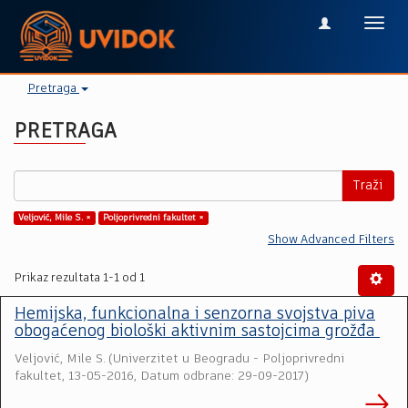
Toggl
navig
Pretraga
PRETRAGA
Traži
Veljović, Mile S. ×
Poljoprivredni fakultet ×
Show Advanced Filters
Prikaz rezultata 1-1 od 1
Hemijska, funkcionalna i senzorna svojstva piva
obogaćenog biološki aktivnim sastojcima grožđa
Veljović, Mile S.
(
Univerzitet u Beogradu - Poljoprivredni
fakultet
,
13-05-2016, Datum odbrane: 29-09-2017
)