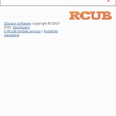
DSpace software
copyright © 2002-
2015
DuraSpace
O RCUB UviDok servisu
|
Pošaljite
zapažanja