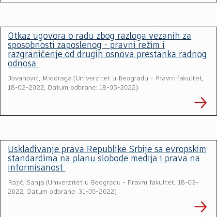
Otkaz ugovora o radu zbog razloga vezanih za
sposobnosti zaposlenog - pravni režim i
razgraničenje od drugih osnova prestanka radnog
odnosa
Jovanović, Miodraga
(
Univerzitet u Beogradu - Pravni fakultet
,
18-02-2022, Datum odbrane: 18-05-2022
)
Usklađivanje prava Republike Srbije sa evropskim
standardima na planu slobode medija i prava na
informisanost
Rajić, Sanja
(
Univerzitet u Beogradu - Pravni fakultet
,
18-03-
2022, Datum odbrane: 31-05-2022
)