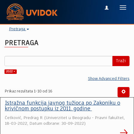
Toggl
navig
Pretraga
PRETRAGA
Traži
2022 ×
Show Advanced Filters
Prikaz rezultata 1-10 od 16
Istražna funkcija javnog tužioca po Zakoniku o
krivičnom postupku iz 2011. godine
Ćetković, Predrag R.
(
Univerzitet u Beogradu - Pravni fakultet
,
18-03-2022, Datum odbrane: 30-09-2022
)