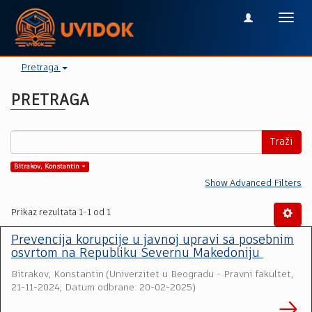
Toggl
navig
Pretraga
PRETRAGA
Traži
Bitrakov, Konstantin ×
Show Advanced Filters
Prikaz rezultata 1-1 od 1
Prevencija korupcije u javnoj upravi sa posebnim
osvrtom na Republiku Severnu Makedoniju
Bitrakov, Konstantin
(
Univerzitet u Beogradu - Pravni fakultet
,
21-11-2024, Datum odbrane: 20-02-2025
)