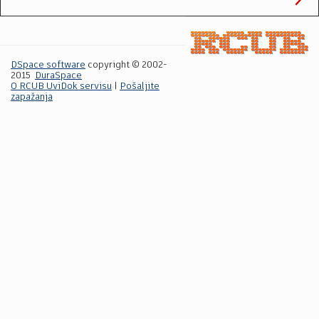
DSpace software
copyright © 2002-
2015
DuraSpace
O RCUB UviDok servisu
|
Pošaljite
zapažanja