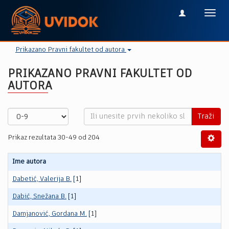
Toggl
navig
Prikazano Pravni fakultet od autora
PRIKAZANO PRAVNI FAKULTET OD
AUTORA
Traži
Prikaz rezultata 30-49 od 204
Ime autora
Dabetić, Valerija B.
[1]
Dabić, Snežana B.
[1]
Damjanović, Gordana M.
[1]