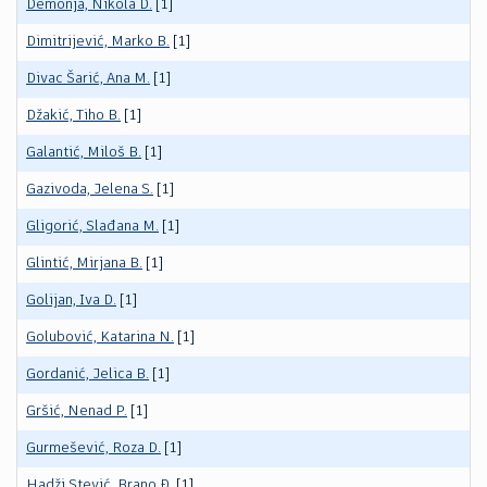
Demonja, Nikola D.
[1]
Dimitrijević, Marko B.
[1]
Divac Šarić, Ana M.
[1]
Džakić, Tiho B.
[1]
Galantić, Miloš B.
[1]
Gazivoda, Jelena S.
[1]
Gligorić, Slađana M.
[1]
Glintić, Mirjana B.
[1]
Golijan, Iva D.
[1]
Golubović, Katarina N.
[1]
Gordanić, Jelica B.
[1]
Gršić, Nenad P.
[1]
Gurmešević, Roza D.
[1]
Hadži Stević, Brano Đ.
[1]