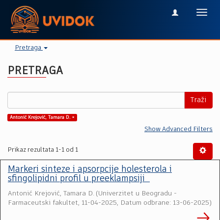
Toggl
navig
Pretraga
PRETRAGA
Traži
Antonić Krejović, Tamara D. ×
Show Advanced Filters
Prikaz rezultata 1-1 od 1
Markeri sinteze i apsorpcije holesterola i
sfingolipidni profil u preeklampsiji
Antonić Krejović, Tamara D.
(
Univerzitet u Beogradu -
Farmaceutski fakultet
,
11-04-2025, Datum odbrane: 13-06-2025
)