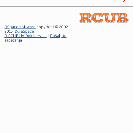
DSpace software
copyright © 2002-
2015
DuraSpace
O RCUB UviDok servisu
|
Pošaljite
zapažanja