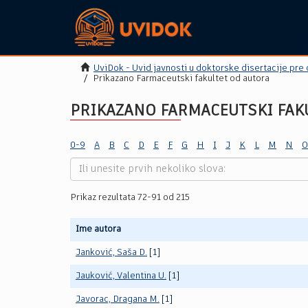
UviDok - Uvid javnosti u doktorske disertacije pre
Prikazano Farmaceutski fakultet od autora
PRIKAZANO FARMACEUTSKI FAK
0-9
A
B
C
D
E
F
G
H
I
J
K
L
M
N
O
Prikaz rezultata 72-91 od 215
Ime autora
Janković, Saša D.
[1]
Jauković, Valentina U.
[1]
Javorac, Dragana M.
[1]