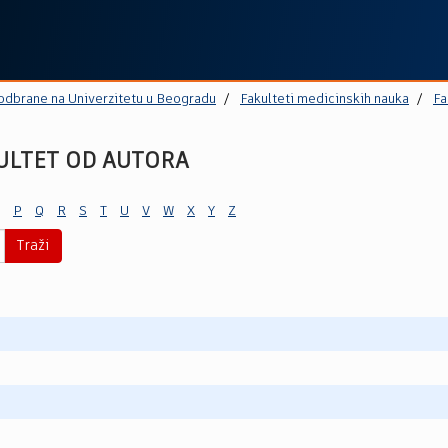
 odbrane na Univerzitetu u Beogradu
Fakulteti medicinskih nauka
Fa
ULTET OD AUTORA
P
Q
R
S
T
U
V
W
X
Y
Z
Traži