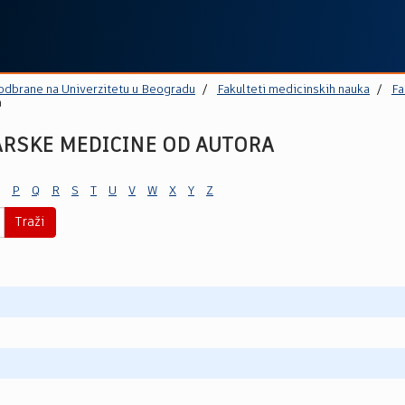
 odbrane na Univerzitetu u Beogradu
Fakulteti medicinskih nauka
Fa
a
ARSKE MEDICINE OD AUTORA
P
Q
R
S
T
U
V
W
X
Y
Z
Traži