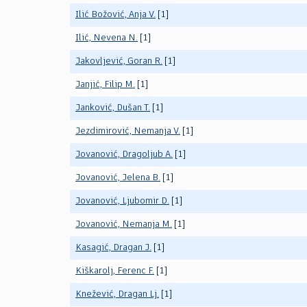
Ilić Božović, Anja V.
[1]
Ilić, Nevena N.
[1]
Jakovljević, Goran R.
[1]
Janjić, Filip M.
[1]
Janković, Dušan T.
[1]
Jezdimirović, Nemanja V.
[1]
Jovanović, Dragoljub A.
[1]
Jovanović, Jelena B.
[1]
Jovanović, Ljubomir D.
[1]
Jovanović, Nemanja M.
[1]
Kasagić, Dragan J.
[1]
Kiškarolj, Ferenc F.
[1]
Knežević, Dragan Lj.
[1]