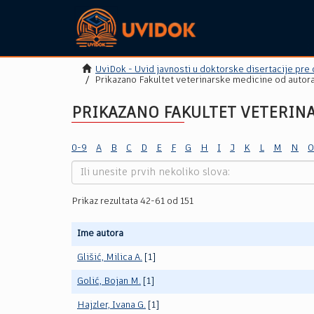
UviDok - Uvid javnosti u doktorske disertacije pre
Prikazano Fakultet veterinarske medicine od autor
PRIKAZANO FAKULTET VETERIN
0-9
A
B
C
D
E
F
G
H
I
J
K
L
M
N
O
Prikaz rezultata 42-61 od 151
Ime autora
Glišić, Milica A.
[1]
Golić, Bojan M.
[1]
Hajzler, Ivana G.
[1]