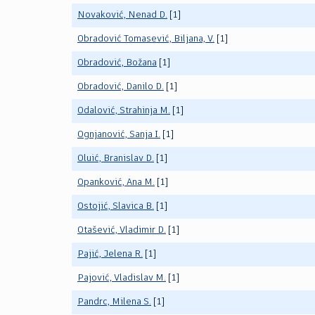
Novaković, Nenad D.
[1]
Obradović Tomasević, Biljana, V.
[1]
Obradović, Božana
[1]
Obradović, Danilo D.
[1]
Odalović, Strahinja M.
[1]
Ognjanović, Sanja I.
[1]
Oluić, Branislav D.
[1]
Opanković, Ana M.
[1]
Ostojić, Slavica B.
[1]
Otašević, Vladimir D.
[1]
Pajić, Jelena R.
[1]
Pajović, Vladislav M.
[1]
Pandrc, Milena S.
[1]