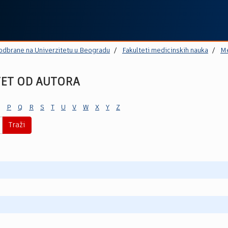
 odbrane na Univerzitetu u Beogradu
Fakulteti medicinskih nauka
Me
TET OD AUTORA
P
Q
R
S
T
U
V
W
X
Y
Z
Traži