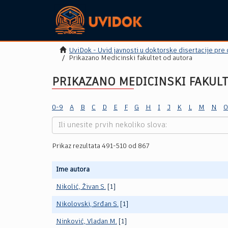
UviDok - Uvid javnosti u doktorske disertacije pre
Prikazano Medicinski fakultet od autora
PRIKAZANO MEDICINSKI FAKUL
0-9
A
B
C
D
E
F
G
H
I
J
K
L
M
N
O
Prikaz rezultata 491-510 od 867
Ime autora
Nikolić, Živan S.
[1]
Nikolovski, Srđan S.
[1]
Ninković, Vladan M.
[1]