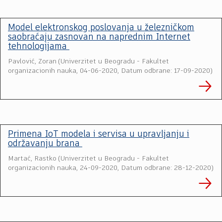
Model elektronskog poslovanja u železničkom
saobraćaju zasnovan na naprednim Internet
tehnologijama
Pavlović, Zoran
(
Univerzitet u Beogradu - Fakultet
organizacionih nauka
,
04-06-2020, Datum odbrane: 17-09-2020
)
Primena IoT modela i servisa u upravljanju i
održavanju brana
Martać, Rastko
(
Univerzitet u Beogradu - Fakultet
organizacionih nauka
,
24-09-2020, Datum odbrane: 28-12-2020
)