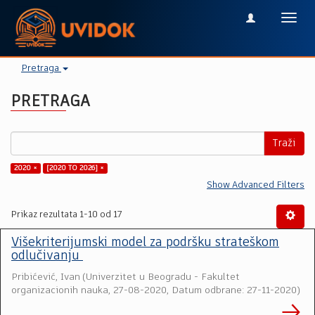
Toggl
navig
Pretraga
PRETRAGA
Traži
2020 ×
[2020 TO 2026] ×
Show Advanced Filters
Prikaz rezultata 1-10 od 17
Višekriterijumski model za podršku strateškom
odlučivanju
Pribićević, Ivan
(
Univerzitet u Beogradu - Fakultet
organizacionih nauka
,
27-08-2020, Datum odbrane: 27-11-2020
)