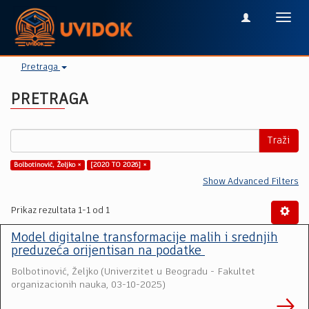
Toggl
navig
Pretraga
PRETRAGA
Traži
Bolbotinović, Željko ×
[2020 TO 2026] ×
Show Advanced Filters
Prikaz rezultata 1-1 od 1
Model digitalne transformacije malih i srednjih
preduzeća orijentisan na podatke
Bolbotinović, Željko
(
Univerzitet u Beogradu - Fakultet
organizacionih nauka
,
03-10-2025
)