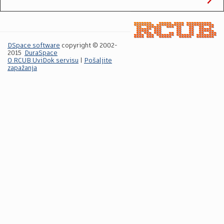
DSpace software
copyright © 2002-
2015
DuraSpace
O RCUB UviDok servisu
|
Pošaljite
zapažanja