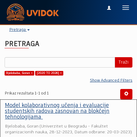
Toggl
navig
Pretraga
PRETRAGA
Traži
Bjelobaba, Goran ×
[2020 TO 2026] ×
Show Advanced Filters
Prikaz rezultata 1-1 od 1
Model kolaborativnog učenja i evaluacije
studentskih radova zasnovan na blokčejn
tehnologijama
Bjelobaba, Goran
(
Univerzitet u Beogradu - Fakultet
organizacionih nauka
,
28-12-2023, Datum odbrane: 20-03-2023
)