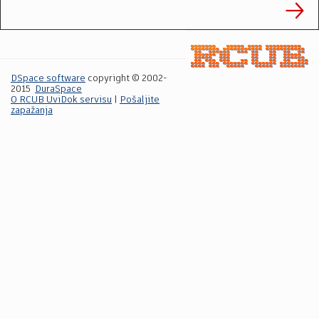
DSpace software
copyright © 2002-
2015
DuraSpace
O RCUB UviDok servisu
|
Pošaljite
zapažanja