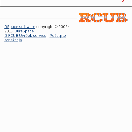
DSpace software
copyright © 2002-
2015
DuraSpace
O RCUB UviDok servisu
|
Pošaljite
zapažanja