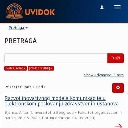
Toggl
navig
Pretraga
PRETRAGA
Traži
Bjelica, Artur ×
[2020 TO 2026] ×
Show Advanced Filters
Prikaz rezultata 1-1 od 1
Razvoj inovativnog modela komunikacije u
elektronskom poslovanju zdravstvenih ustanova
Bjelica, Artur
(
Univerzitet u Beogradu - Fakultet organizacionih
nauka
,
28-05-2020, Datum odbrane: 04-09-2020
)