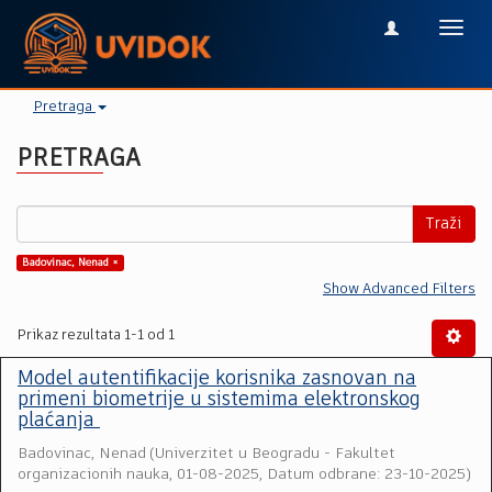
Toggl
navig
Pretraga
PRETRAGA
Traži
Badovinac, Nenad ×
Show Advanced Filters
Prikaz rezultata 1-1 od 1
Model autentifikacije korisnika zasnovan na
primeni biometrije u sistemima elektronskog
plaćanja
Badovinac, Nenad
(
Univerzitet u Beogradu - Fakultet
organizacionih nauka
,
01-08-2025, Datum odbrane: 23-10-2025
)