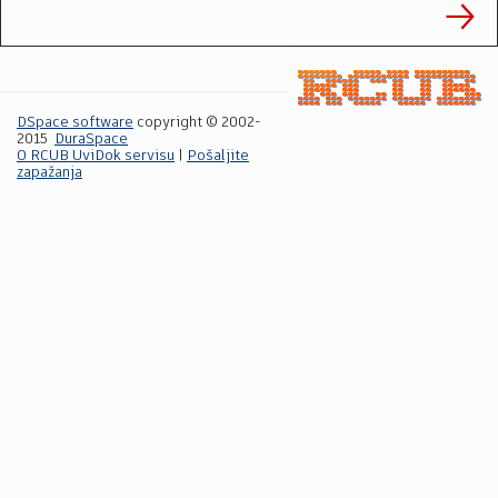
DSpace software
copyright © 2002-
2015
DuraSpace
O RCUB UviDok servisu
|
Pošaljite
zapažanja