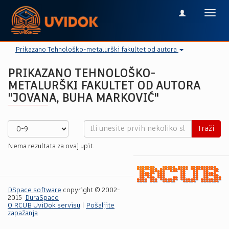
Toggl
navig
Prikazano Tehnološko-metalurški fakultet od autora
PRIKAZANO TEHNOLOŠKO-
METALURŠKI FAKULTET OD AUTORA
"JOVANA, BUHA MARKOVIĆ"
Traži
Nema rezultata za ovaj upit.
DSpace software
copyright © 2002-
2015
DuraSpace
O RCUB UviDok servisu
|
Pošaljite
zapažanja