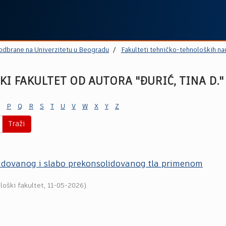
 odbrane na Univerzitetu u Beogradu
Fakulteti tehničko-tehnoloških na
 FAKULTET OD AUTORA "ĐURIĆ, TINA D."
P
Q
R
S
T
U
V
W
X
Y
Z
Traži
idovanog i slabo prekonsolidovanog tla primenom
loški fakultet
,
11-05-2026
)