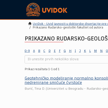
UviDok - Uvid javnosti u doktorske disertacije pre
Prikazano Rudarsko-geološki fakultet od autora
PRIKAZANO RUDARSKO-GEOLOŠKI
0-9
A
B
C
D
E
F
G
H
I
J
K
L
M
N
O
Prikaz rezultata 1-1 od 1
Geotehničko modeliranje normalno konsol
nedrenirane smičuće čvrstoće
Đurić, Tina D.
(
Univerzitet u Beogradu - Rudarsko-geo