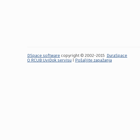
DSpace software
copyright © 2002-2015
DuraSpace
O RCUB UviDok servisu
|
Pošaljite zapažanja