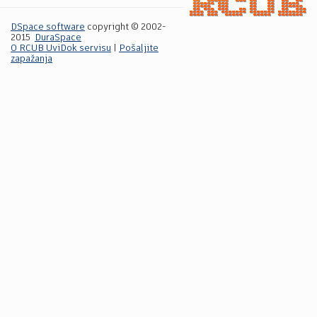
DSpace software
copyright © 2002-
2015
DuraSpace
O RCUB UviDok servisu
|
Pošaljite
zapažanja