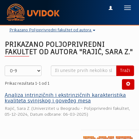
Toggl
navig
Prikazano Poljoprivredni fakultet od autora
PRIKAZANO POLJOPRIVREDNI
FAKULTET OD AUTORA "RAJIĆ, SARA Z."
Traži
Prikaz rezultata 1-1 od 1
Analiza intrinzičnih i ekstrinzičnih karakteristika
kvaliteta svinjskog i goveđeg mesa
Rajić, Sara Z.
(
Univerzitet u Beogradu - Poljoprivredni fakultet
,
05-12-2024
, Datum odbrane: 06-03-2025)