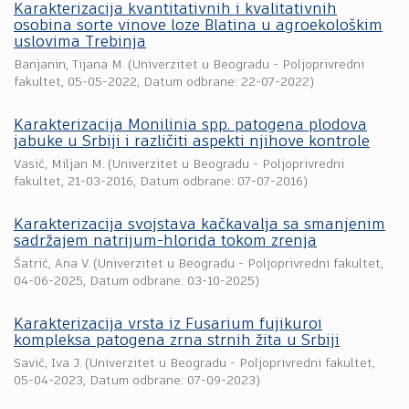
Karakterizacija kvantitativnih i kvalitativnih
osobina sorte vinove loze Blatina u agroekološkim
uslovima Trebinja
Banjanin, Tijana M.
(
Univerzitet u Beogradu - Poljoprivredni
fakultet
,
05-05-2022
, Datum odbrane: 22-07-2022)
Karakterizacija Monilinia spp. patogena plodova
jabuke u Srbiji i različiti aspekti njihove kontrole
Vasić, Miljan M.
(
Univerzitet u Beogradu - Poljoprivredni
fakultet
,
21-03-2016
, Datum odbrane: 07-07-2016)
Karakterizacija svojstava kačkavalja sa smanjenim
sadržajem natrijum-hlorida tokom zrenja
Šatrić, Ana V.
(
Univerzitet u Beogradu - Poljoprivredni fakultet
,
04-06-2025
, Datum odbrane: 03-10-2025)
Karakterizacija vrsta iz Fusarium fujikuroi
kompleksa patogena zrna strnih žita u Srbiji
Savić, Iva J.
(
Univerzitet u Beogradu - Poljoprivredni fakultet
,
05-04-2023
, Datum odbrane: 07-09-2023)