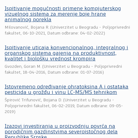
Ispitivanje mogućnosti primene kompjuterskog
vizuelnog sistema za merenje boje hrane
animalnog porekla
Milovanović, Bojana R.
(
Univerzitet u Beogradu - Poljoprivredni
fakultet
,
06-10-2021
, Datum odbrane: 04-02-2022)
Ispitivanje uticaja konvencionalnog, integralnog i
organskog sistema gajenja na produktivnost,
kvalitet i biološku vrednost krompira
Gvozden, Goran M.
(
Univerzitet u Beogradu - Poljoprivredni
fakultet
,
18-04-2016
, Datum odbrane: 01-07-2016)
Istovremeno određivanje ohratoksina A i ostataka
pesticida u grožđu i vinu LC-MS/MS tehnikom
Špirović Trifunović, Bojana D.
(
Univerzitet u Beogradu -
Poljoprivredni fakultet
,
06-02-2019
, Datum odbrane: 09-05-
2019)
Izazovi investiranja u proizvodnju povrća na
porodičnim gazdinstvima severoistočnog dela
Republike Srpske