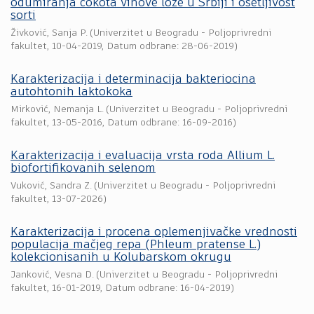
odumiranja čokota vinove loze u Srbiji i osetljivost
sorti
Živković, Sanja P.
(
Univerzitet u Beogradu - Poljoprivredni
fakultet
,
10-04-2019
, Datum odbrane: 28-06-2019)
Karakterizacija i determinacija bakteriocina
autohtonih laktokoka
Mirković, Nemanja L.
(
Univerzitet u Beogradu - Poljoprivredni
fakultet
,
13-05-2016
, Datum odbrane: 16-09-2016)
Karakterizacija i evaluacija vrsta roda Allium L.
biofortifikovanih selenom
Vuković, Sandra Z.
(
Univerzitet u Beogradu - Poljoprivredni
fakultet
,
13-07-2026
)
Karakterizacija i procena oplemenjivačke vrednosti
populacija mačjeg repa (Phleum pratense L.)
kolekcionisanih u Kolubarskom okrugu
Janković, Vesna D.
(
Univerzitet u Beogradu - Poljoprivredni
fakultet
,
16-01-2019
, Datum odbrane: 16-04-2019)