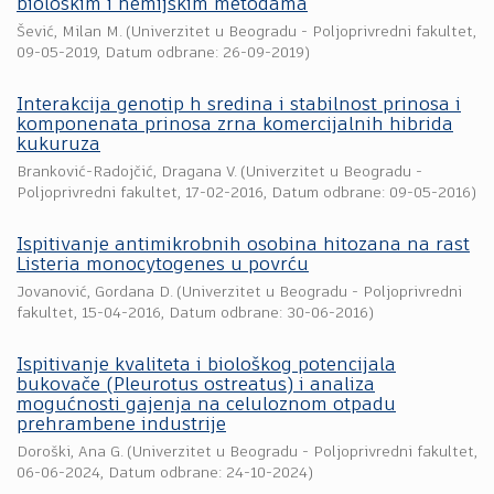
biološkim i hemijskim metodama
Šević, Milan M.
(
Univerzitet u Beogradu - Poljoprivredni fakultet
,
09-05-2019
, Datum odbrane: 26-09-2019)
Interakcija genotip h sredina i stabilnost prinosa i
komponenata prinosa zrna komercijalnih hibrida
kukuruza
Branković-Radojčić, Dragana V.
(
Univerzitet u Beogradu -
Poljoprivredni fakultet
,
17-02-2016
, Datum odbrane: 09-05-2016)
Ispitivanje antimikrobnih osobina hitozana na rast
Listeria monocytogenes u povrću
Jovanović, Gordana D.
(
Univerzitet u Beogradu - Poljoprivredni
fakultet
,
15-04-2016
, Datum odbrane: 30-06-2016)
Ispitivanje kvaliteta i biološkog potencijala
bukovače (Pleurotus ostreatus) i analiza
mogućnosti gajenja na celuloznom otpadu
prehrambene industrije
Doroški, Ana G.
(
Univerzitet u Beogradu - Poljoprivredni fakultet
,
06-06-2024
, Datum odbrane: 24-10-2024)