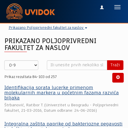
Toggl
navig
Prikazano Poljoprivredni fakultet za naslov
PRIKAZANO POLJOPRIVREDNI
FAKULTET ZA NASLOV
Traži
Prikaz rezultata 84-103 od 257
Identifikacija sorata lucerke primenom
molekularnih markera u početnim fazama razvića
biljaka
Štrbanović, Ratibor T.
(
Univerzitet u Beogradu - Poljoprivredni
fakultet
,
21-03-2016
, Datum odbrane: 24-06-2016)
Integralna zaštita paprike od bakteriozne pegavosti