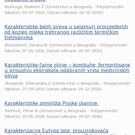
Bodiroga, Radomir Ž.
(
Univerzitet u Beogradu - Poljoprivredni
fakultet
,
03-07-2020
, Datum odbrane: 26-10-2020)
Karakteristike belih sireva u salamuri proizvedenih
od kozjeg mleka tretiranog različitim termičkim
tretmanima
Miloradović, Zorana N.
(
Univerzitet u Beogradu - Poljoprivredni
fakultet
,
07-04-2015
, Datum odbrane: 06-07-2015)
Karakteristike čajne gljive – kombuhe, fermentisane
u prisustvu ekstrakata odabranih vrsta medicinskih
gljiva
Sknepnek, Aleksandra S.
(
Univerzitet u Beogradu - Poljoprivredni
fakultet
,
27-09-2019
, Datum odbrane: 20-12-2019)
Karakteristike zemljišta Pivske planine
Raičević, Petar R.
(
Univerzitet u Beogradu - Poljoprivredni
fakultet
,
10-05-2018
, Datum odbrane: 20-07-2018)
Karakterizacija Eutypa lata, prouzrokovača