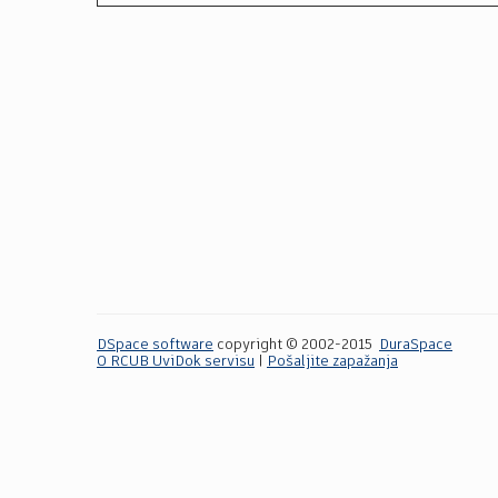
DSpace software
copyright © 2002-2015
DuraSpace
O RCUB UviDok servisu
|
Pošaljite zapažanja