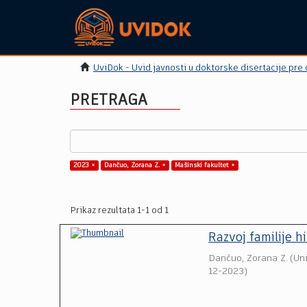
UviDok - Uvid javnosti u doktorske disertacije pre
PRETRAGA
2023 ×
Dančuo, Zorana Z. ×
Mašinski fakultet ×
Prikaz rezultata 1-1 od 1
Razvoj familije hi
Dančuo, Zorana Z.
(
Un
12-2023
)