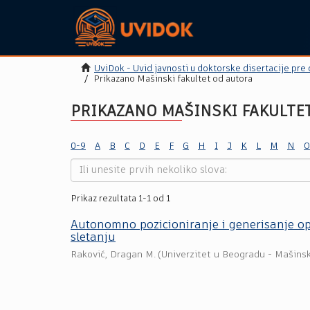
UviDok - Uvid javnosti u doktorske disertacije pre
Prikazano Mašinski fakultet od autora
PRIKAZANO MAŠINSKI FAKULTET
0-9
A
B
C
D
E
F
G
H
I
J
K
L
M
N
O
Prikaz rezultata 1-1 od 1
Autonomno pozicioniranje i generisanje op
sletanju
Raković, Dragan M.
(
Univerzitet u Beogradu - Mašinsk