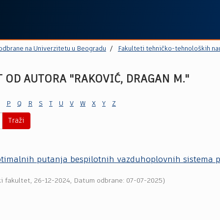
 odbrane na Univerzitetu u Beogradu
Fakulteti tehničko-tehnoloških na
 OD AUTORA "RAKOVIĆ, DRAGAN M."
P
Q
R
S
T
U
V
W
X
Y
Z
Traži
timalnih putanja bespilotnih vazduhoplovnih sistema p
i fakultet
,
26-12-2024
, Datum odbrane: 07-07-2025)