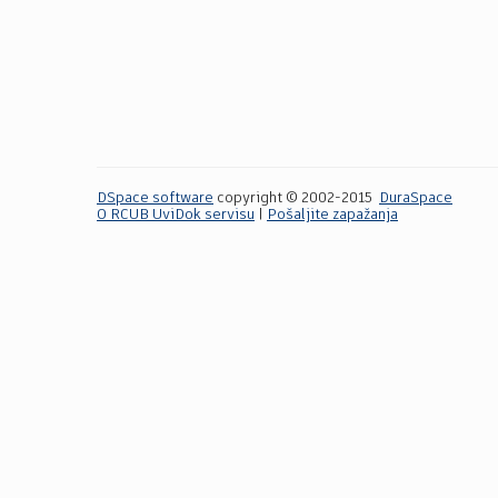
DSpace software
copyright © 2002-2015
DuraSpace
O RCUB UviDok servisu
|
Pošaljite zapažanja