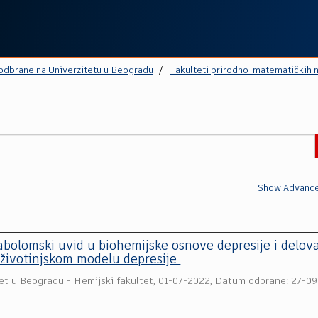
 odbrane na Univerzitetu u Beogradu
Fakulteti prirodno-matematičkih 
Show Advance
abolomski uvid u biohemijske osnove depresije i delov
 životinjskom modelu depresije
et u Beogradu - Hemijski fakultet
,
01-07-2022, Datum odbrane: 27-09