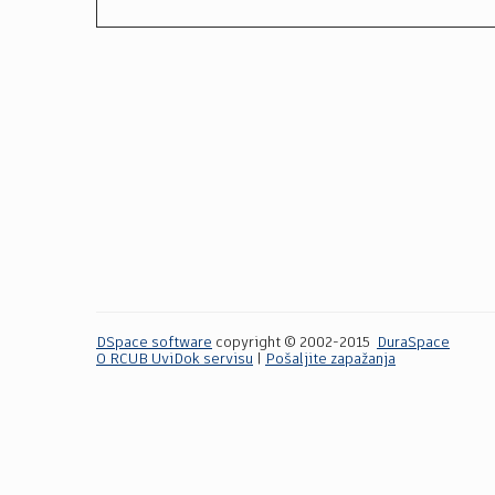
DSpace software
copyright © 2002-2015
DuraSpace
O RCUB UviDok servisu
|
Pošaljite zapažanja