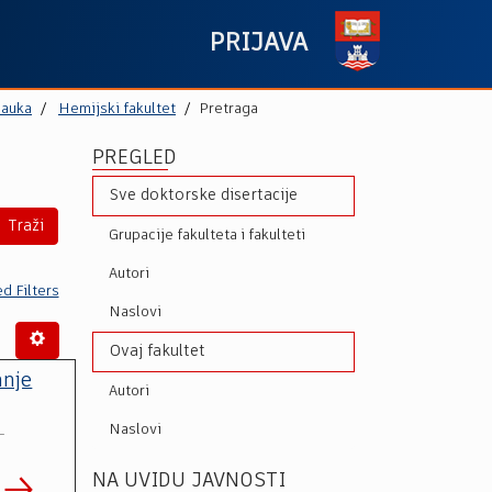
PRIJAVA
nauka
Hemijski fakultet
Pretraga
PREGLED
Sve doktorske disertacije
Traži
Grupacije fakulteta i fakulteti
Autori
d Filters
Naslovi
Ovaj fakultet
anje
Autori
Naslovi
-
NA UVIDU JAVNOSTI