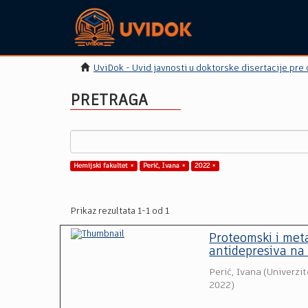
UviDok - Uvid javnosti u doktorske disertacije pre
PRETRAGA
Hemijski fakultet ×
Perić, Ivana ×
2022 ×
Prikaz rezultata 1-1 od 1
Proteomski i met
antidepresiva na
Perić, Ivana
(
Univerzit
2022
)