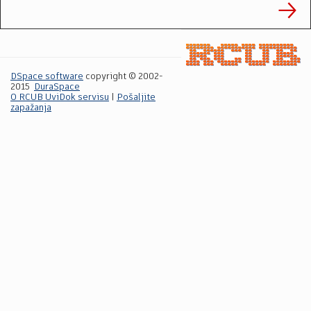
DSpace software
copyright © 2002-
2015
DuraSpace
O RCUB UviDok servisu
|
Pošaljite
zapažanja