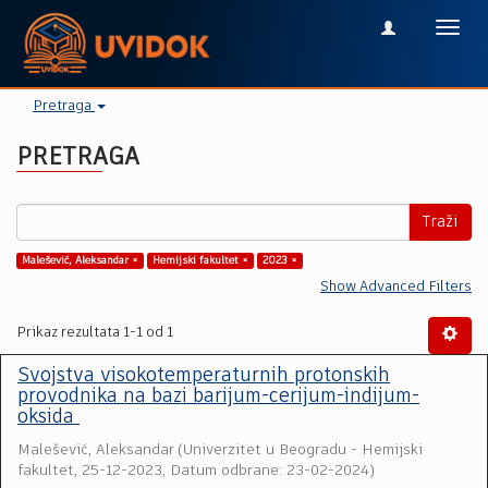
Toggl
navig
Pretraga
PRETRAGA
Traži
Malešević, Aleksandar ×
Hemijski fakultet ×
2023 ×
Show Advanced Filters
Prikaz rezultata 1-1 od 1
Svojstva visokotemperaturnih protonskih
provodnika na bazi barijum-cerijum-indijum-
oksida
Malešević, Aleksandar
(
Univerzitet u Beogradu - Hemijski
fakultet
,
25-12-2023, Datum odbrane: 23-02-2024
)