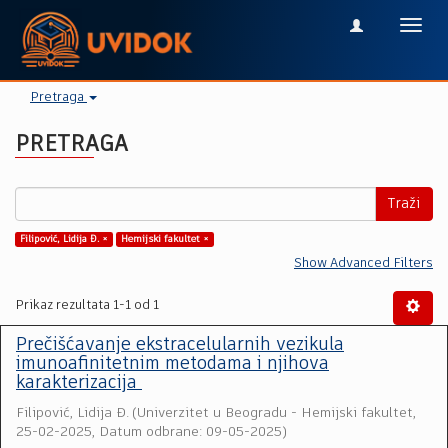
Toggl
navig
Pretraga
PRETRAGA
Traži
Filipović, Lidija Đ. ×
Hemijski fakultet ×
Show Advanced Filters
Prikaz rezultata 1-1 od 1
Prečišćavanje ekstracelularnih vezikula
imunoafinitetnim metodama i njihova
karakterizacija
Filipović, Lidija Đ.
(
Univerzitet u Beogradu - Hemijski fakultet
,
25-02-2025, Datum odbrane: 09-05-2025
)