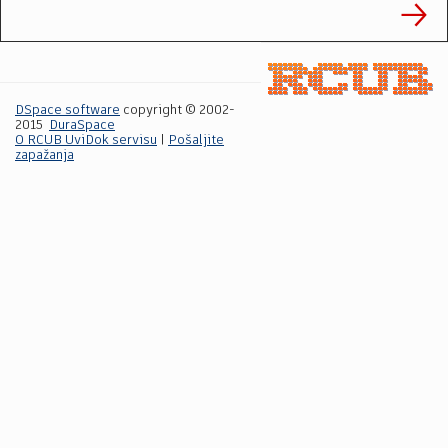
DSpace software
copyright © 2002-
2015
DuraSpace
O RCUB UviDok servisu
|
Pošaljite
zapažanja