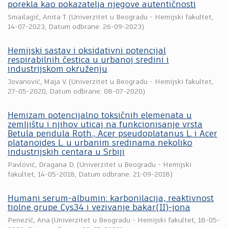
porekla kao pokazatelja njegove autentičnosti
Smailagić, Anita T.
(
Univerzitet u Beogradu - Hemijski fakultet
,
14-07-2023
, Datum odbrane: 26-09-2023)
Hemijski sastav i oksidativni potencijal
respirabilnih čestica u urbanoj sredini i
industrijskom okruženju
Jovanović, Maja V.
(
Univerzitet u Beogradu - Hemijski fakultet
,
27-05-2020
, Datum odbrane: 08-07-2020)
Hemizam potencijalno toksičnih elemenata u
zemljištu i njihov uticaj na funkcionisanje vrsta
Betula pendula Roth., Acer pseudoplatanus L. i Acer
platanoides L. u urbanim sredinama nekoliko
industrijskih centara u Srbiji
Pavlović, Dragana D.
(
Univerzitet u Beogradu - Hemijski
fakultet
,
14-05-2018
, Datum odbrane: 21-09-2018)
Humani serum-albumin: karbonilacija, reaktivnost
tiolne grupe Cys34 i vezivanje bakar(II)-jona
Penezić, Ana
(
Univerzitet u Beogradu - Hemijski fakultet
,
18-05-