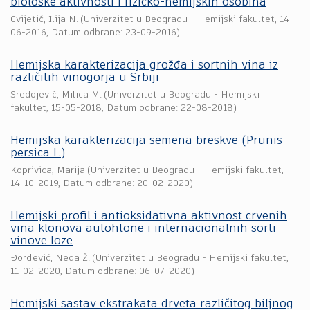
biološke aktivnosti i fizičko-hemijskih osobina
Cvijetić, Ilija N.
(
Univerzitet u Beogradu - Hemijski fakultet
,
14-
06-2016
, Datum odbrane: 23-09-2016)
Hemijska karakterizacija grožđa i sortnih vina iz
različitih vinogorja u Srbiji
Sredojević, Milica M.
(
Univerzitet u Beogradu - Hemijski
fakultet
,
15-05-2018
, Datum odbrane: 22-08-2018)
Hemijska karakterizacija semena breskve (Prunis
persica L.)
Koprivica, Marija
(
Univerzitet u Beogradu - Hemijski fakultet
,
14-10-2019
, Datum odbrane: 20-02-2020)
Hemijski profil i antioksidativna aktivnost crvenih
vina klonova autohtone i internacionalnih sorti
vinove loze
Đorđević, Neda Ž.
(
Univerzitet u Beogradu - Hemijski fakultet
,
11-02-2020
, Datum odbrane: 06-07-2020)
Hemijski sastav ekstrakata drveta različitog biljnog