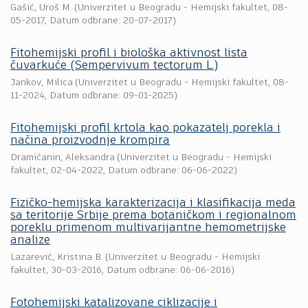
Gašić, Uroš M.
(
Univerzitet u Beogradu - Hemijski fakultet
,
08-
05-2017
, Datum odbrane: 20-07-2017)
Fitohemijski profil i biološka aktivnost lista
čuvarkuće (Sempervivum tectorum L.)
Jankov, Milica
(
Univerzitet u Beogradu - Hemijski fakultet
,
08-
11-2024
, Datum odbrane: 09-01-2025)
Fitohemijski profil krtola kao pokazatelj porekla i
načina proizvodnje krompira
Dramićanin, Aleksandra
(
Univerzitet u Beogradu - Hemijski
fakultet
,
02-04-2022
, Datum odbrane: 06-06-2022)
Fizičko-hemijska karakterizacija i klasifikacija meda
sa teritorije Srbije prema botaničkom i regionalnom
poreklu primenom multivarijantne hemometrijske
analize
Lazarević, Kristina B.
(
Univerzitet u Beogradu - Hemijski
fakultet
,
30-03-2016
, Datum odbrane: 06-06-2016)
Fotohemijski katalizovane ciklizacije i