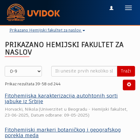
Toggl
navig
Prikazano Hemijski fakultet za naslov
PRIKAZANO HEMIJSKI FAKULTET ZA
NASLOV
Traži
Prikaz rezultata 39-58 od 244
Fitohemijska karakterizacija autohtonih sorti
jabuke iz Srbije
Horvacki, Nikola
(
Univerzitet u Beogradu - Hemijski fakultet
,
23-06-2025
, Datum odbrane: 09-05-2025)
Fitohemijski markeri botaničkog i geografskog
porekla meda