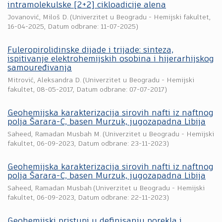
intramolekulske [2+2] cikloadicije alena
Jovanović, Miloš D.
(
Univerzitet u Beogradu - Hemijski fakultet
,
16-04-2025
, Datum odbrane: 11-07-2025)
Fuleropirolidinske dijade i trijade: sinteza,
ispitivanje elektrohemijskih osobina i hijerarhijskog
samouređivanja
Mitrović, Aleksandra D.
(
Univerzitet u Beogradu - Hemijski
fakultet
,
08-05-2017
, Datum odbrane: 07-07-2017)
Geohemijska karakterizacija sirovih nafti iz naftnog
polja Šarara-C, basen Murzuk, jugozapadna Libija
Saheed, Ramadan Musbah M.
(
Univerzitet u Beogradu - Hemijski
fakultet
,
06-09-2023
, Datum odbrane: 23-11-2023)
Geohemijska karakterizacija sirovih nafti iz naftnog
polja Šarara-C, basen Murzuk, jugozapadna Libija
Saheed, Ramadan Musbah
(
Univerzitet u Beogradu - Hemijski
fakultet
,
06-09-2023
, Datum odbrane: 22-11-2023)
Geohemijski pristupi u definisanju porekla i