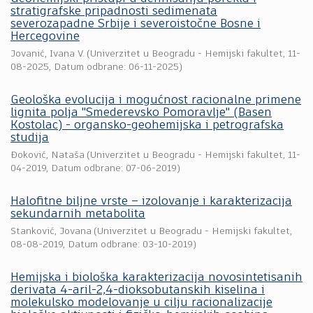
stratigrafske pripadnosti sedimenata
severozapadne Srbije i severoistočne Bosne i
Hercegovine
Jovanić, Ivana V.
(
Univerzitet u Beogradu - Hemijski fakultet
,
11-
08-2025
, Datum odbrane: 06-11-2025)
Geološka evolucija i mogućnost racionalne primene
lignita polja "Smederevsko Pomoravlje" (Basen
Кostolac) - organsko-geohemijska i petrografska
studija
Đoković, Nataša
(
Univerzitet u Beogradu - Hemijski fakultet
,
11-
04-2019
, Datum odbrane: 07-06-2019)
Halofitne biljne vrste – izolovanje i karakterizacija
sekundarnih metabolita
Stanković, Jovana
(
Univerzitet u Beogradu - Hemijski fakultet
,
08-08-2019
, Datum odbrane: 03-10-2019)
Hemijska i biološka karakterizacija novosintetisanih
derivata 4-aril-2,4-dioksobutanskih kiselina i
molekulsko modelovanje u cilju racionalizacije