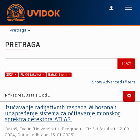
Toggl
navig
Pretraga
PRETRAGA
Traži
2024 ×
Fizički fakultet ×
Bakoš, Evelin ×
Show Advanced Filters
Prikaz rezultata 1-1 od 1
Izučavanje radijativnih raspada W bozona i
unapređenje sistema za očitavanje mionskog
sprektra detektora ATLAS
Bakoš, Evelin
(
Univerzitet u Beogradu - Fizički fakultet
,
12-09-
2024, Datum odbrane: 15-01-2025
)