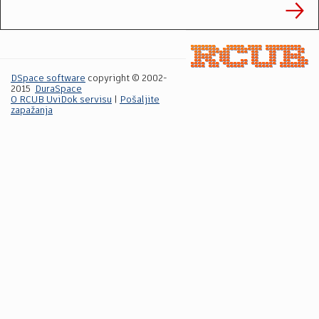
DSpace software
copyright © 2002-
2015
DuraSpace
O RCUB UviDok servisu
|
Pošaljite
zapažanja