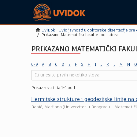
UviDok - Uvid javnosti u doktorske disertacije pre
Prikazano Matematički fakultet od autora
PRIKAZANO MATEMATIČKI FAKUL
0-9
A
B
C
D
E
F
G
H
I
J
K
L
M
N
O
Prikaz rezultata 1-1 od 1
Hermitske strukture i geodezijske linije n
Babić, Marijana
(
Univerzitet u Beogradu - Matematičk