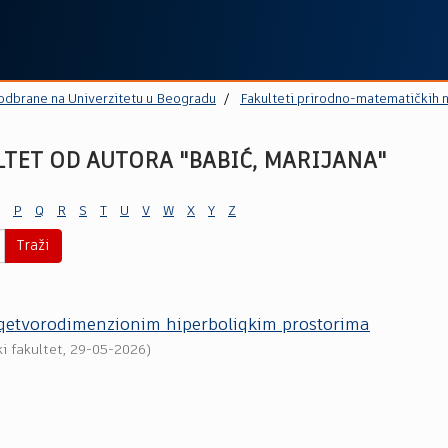
 odbrane na Univerzitetu u Beogradu
Fakulteti prirodno-matematičkih 
TET OD AUTORA "BABIĆ, MARIJANA"
P
Q
R
S
T
U
V
W
X
Y
Z
Traži
a qetvorodimenzionim hiperboliqkim prostorima
i fakultet
,
29-05-2026
)