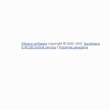
DSpace software
copyright © 2002-2015
DuraSpace
O RCUB UviDok servisu
|
Pošaljite zapažanja